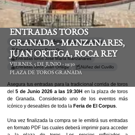
ENTRADAS TOROS
Toros Granada
Plaza de toros Granada
GRANADA - MANZANARES,
Entradas toros Roca Rey
JUAN ORTEGA, ROCA REY
Entradas toros José María Manzanares
VIERNES, 5 DE JUNIO - 19:30
Entradas toros Juan Ortega
Núñez del Cuvillo
PLAZA DE TOROS GRANADA
Asegura tus entradas para la tradicional corrida de toros
del
5 de Junio 2026 a las 19:30H
en la plaza de toros
de Granada. Considerado uno de los eventos más
icónico y deseables de toda la
Feria de El Corpus
.
Una vez finalizada la compra se le emitirá sus entradas
en formato PDF las cuales deberá imprimir para acceder
a la plaza de toros. Los precios reflejados a