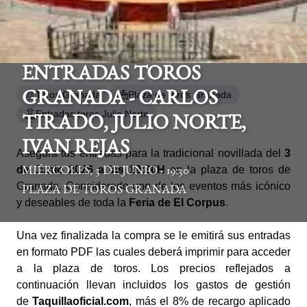
ENTRADAS TOROS
Toros Granada
Plaza de toros Granada
GRANADA - CARLOS
Entradas toros Julio Norte
TIRADO, JULIO NORTE,
IVAN REJAS
Asegura tus entradas para la tradicional novillada del
3
de Junio 2026 a las 19:30H
en la plaza de toros de
MIÉRCOLES, 3 DE JUNIO - 19:30
Granada. Considerado uno de los eventos más icónico
PLAZA DE TOROS GRANADA
y deseables de toda la
Feria de El Corpus
.
Una vez finalizada la compra se le emitirá sus entradas
en formato PDF las cuales deberá imprimir para acceder
a la plaza de toros. Los precios reflejados a
continuación llevan incluidos los gastos de gestión
de
Taquillaoficial.com
, más el 8% de recargo aplicado