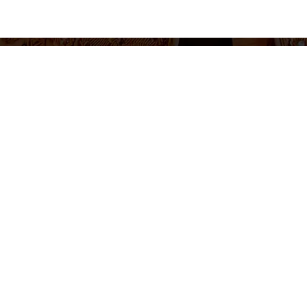
655 430 455
Venta de entradas e informacion
Lunes a Viernes 10-14h / 17-20h
Síguenos
tica de cookies
Política de privacidad
Términos y condiciones
Con