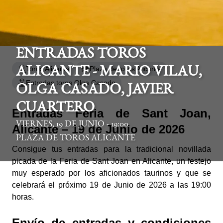
ENTRADAS TOROS
Toros Alicante
Plaza de toros Alicante
ALICANTE - MARIO VILAU,
Entradas toros Olga Casado
OLGA CASADO, JAVIER
CUARTERO
Entradas Feria de Sant Joan,
VIERNES, 19 DE JUNIO - 19:00
Alicante – 19 de Junio de 2026
PLAZA DE TOROS ALICANTE
Consigue tus entradas para la tradicional novillada
picada de la Feria de Sant Joan en Alicante, un festejo
muy esperado por los aficionados taurinos y que se
celebrará el próximo 19 de Junio de 2026 a las 19:00
horas.
Envío de entradas y condiciones