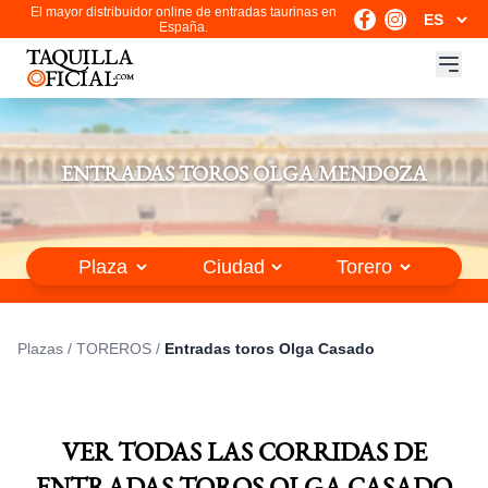
El mayor distribuidor online de entradas taurinas en
España.
ENTRADAS TOROS OLGA MENDOZA
Plazas
/
TOREROS
/
Entradas toros Olga Casado
VER TODAS LAS CORRIDAS DE