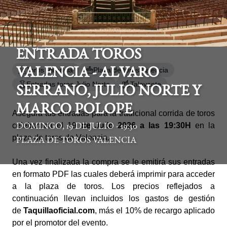
ENTRADA TOROS
Toros Valencia
Plaza de toros Valencia
VALENCIA - ALVARO
Entradas toros Julio Norte
Talavante
SERRANO, JULIO NORTE Y
MARCO POLOPE
Asegura tus entradas para la tradicional corrida de toros
celebarada el 19
de Julio 2026 a las 19:30H
en la
DOMINGO, 19 DE JULIO - 19:30
plaza de toros de Valencia.
PLAZA DE TOROS VALENCIA
Una vez finalizada la compra se le emitirá sus entradas
en formato PDF las cuales deberá imprimir para acceder
a la plaza de toros. Los precios reflejados a
continuación llevan incluidos los gastos de gestión
de
Taquillaoficial.com
, más el 10% de recargo aplicado
por el promotor del evento.