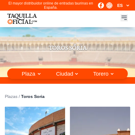
El mayor distribuidor online de entradas taurinas en
España.
TOROS SORIA
Plazas
/
Toros Soria