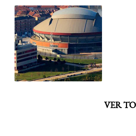
ALFARO
PLAZA DE TOROS
LOGROÑO
VER TO