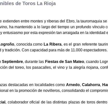
ibles de Toros La Rioja
e extienden entre montes y riberas del Ebro, la tauromaquia se
vino, ha mantenido a lo largo del tiempo un profundo vínculo co
 y entusiasmo por esta expresión tan arraigada en la identidad 
 Logroño
, conocida como
La Ribera
, es el gran referente tau
 y tradición. Con capacidad para más de 11.000 espectadores.
en
Septiembre
, durante las
Fiestas de San Mateo
, cuando Logr
ión del toreo, los pasacalles, el vino y la alegría riojana, co
 plazas destacadas en localidades como
Arnedo
,
Calahorra
,
Ha
cional en la promoción de novilleros, consolidando el compromis
cial
, colaborador oficial de las distintas plazas de toros de