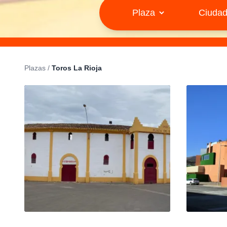
Plazas
/
Toros La Rioja
PLAZA DE TOROS
PL