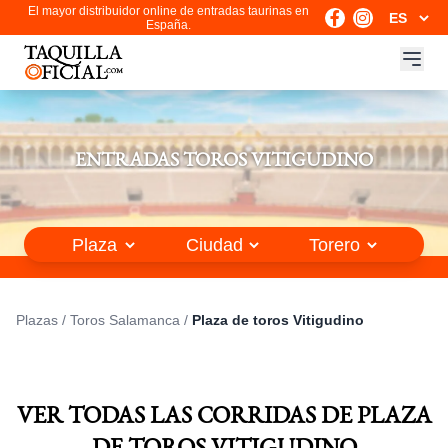
El mayor distribuidor online de entradas taurinas en
España.
ENTRADAS TOROS VITIGUDINO
Plazas
/
Toros Salamanca
/
Plaza de toros Vitigudino
VER TODAS LAS CORRIDAS DE PLAZA