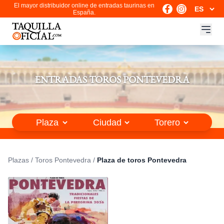
El mayor distribuidor online de entradas taurinas en
España.
ENTRADAS TOROS PONTEVEDRA
Plazas
/
Toros Pontevedra
/
Plaza de toros Pontevedra