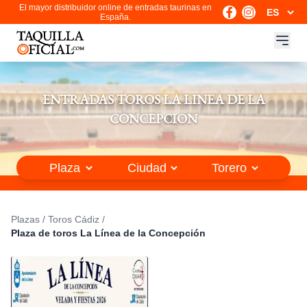
El mayor distribuidor online de entradas taurinas en
España.
ENTRADAS TOROS LA LINEA DE LA
CONCEPCION
Plazas
/
Toros Cádiz
/
Plaza de toros La Línea de la Concepción