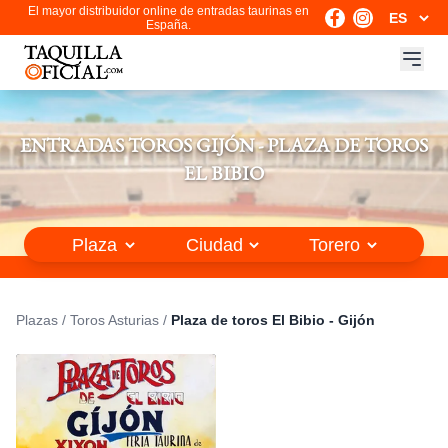
El mayor distribuidor online de entradas taurinas en
España.
ENTRADAS TOROS GIJÓN - PLAZA DE TOROS
EL BIBIO
Plazas
/
Toros Asturias
/
Plaza de toros El Bibio - Gijón