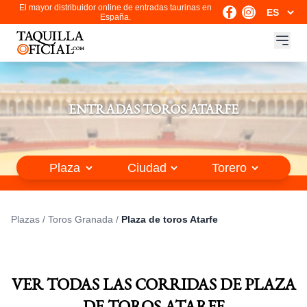
El mayor distribuidor online de entradas taurinas en
España.
ENTRADAS TOROS ATARFE
Plazas
/
Toros Granada
/
Plaza de toros Atarfe
VER TODAS LAS CORRIDAS DE PLAZA