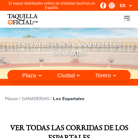
El mayor distribuidor online de entradas taurinas en
España.
ENTRADAS TOROS GANADERÍA LOS
ESPARTALES
Plazas
/
GANADERIAS
/
Los Espartales
VER TODAS LAS CORRIDAS DE LOS