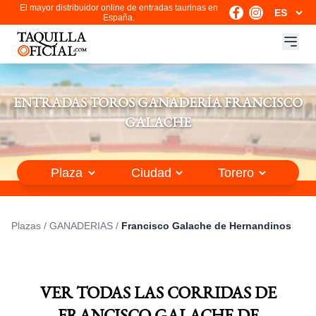
El mayor distribuidor online de entradas taurinas en
España.
ENTRADAS TOROS GANADERÍA FRANCISCO
GALACHE
Plazas
/
GANADERIAS
/
Francisco Galache de Hernandinos
VER TODAS LAS CORRIDAS DE