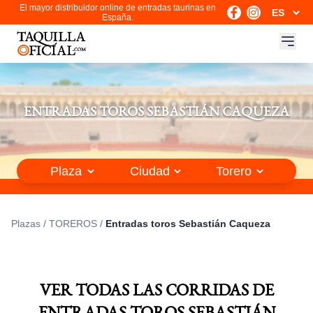
El mayor distribuidor online de entradas taurinas en
España.
ENTRADAS TOROS SEBASTIÁN CAQUEZA
Plazas
/
TOREROS
/
Entradas toros Sebastián Caqueza
VER TODAS LAS CORRIDAS DE