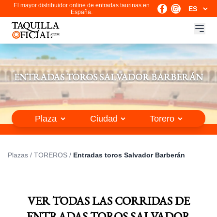
El mayor distribuidor online de entradas taurinas en
España.
ENTRADAS TOROS SALVADOR BARBERÁN
Plazas
/
TOREROS
/
Entradas toros Salvador Barberán
VER TODAS LAS CORRIDAS DE