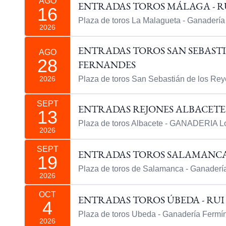
AGO
ENTRADAS TOROS MÁLAGA - R
16
Plaza de toros La Malagueta - Ganadería
2026
ENTRADAS TOROS SAN SEBASTI
AGO
28
FERNANDES
2026
Plaza de toros San Sebastián de los Reye
SEPT
ENTRADAS REJONES ALBACETE
13
Plaza de toros Albacete - GANADERIA L
2026
SEPT
ENTRADAS TOROS SALAMANCA 
19
Plaza de toros de Salamanca - Ganader
2026
OCT
ENTRADAS TOROS ÚBEDA - RU
4
Plaza de toros Ubeda - Ganadería Ferm
2026