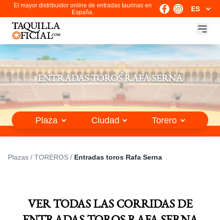
El mayor distribuidor online de entradas taurinas en
España.
ENTRADAS TOROS RAFA SERNA
Plazas
/
TOREROS
/
Entradas toros Rafa Serna
VER TODAS LAS CORRIDAS DE