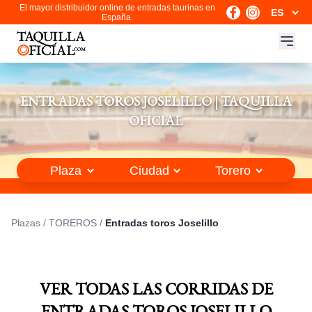
El mayor distribuidor online de entradas taurinas en
España.
ENTRADAS TOROS JOSELILLO | TAQUILLA
OFICIAL
Plazas
/
TOREROS
/
Entradas toros Joselillo
VER TODAS LAS CORRIDAS DE