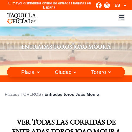
El mayor distribuidor online de entradas taurinas en
España.
ENTRADAS TOROS JOAO MOURA
Plazas
/
TOREROS
/
Entradas toros Joao Moura
VER TODAS LAS CORRIDAS DE