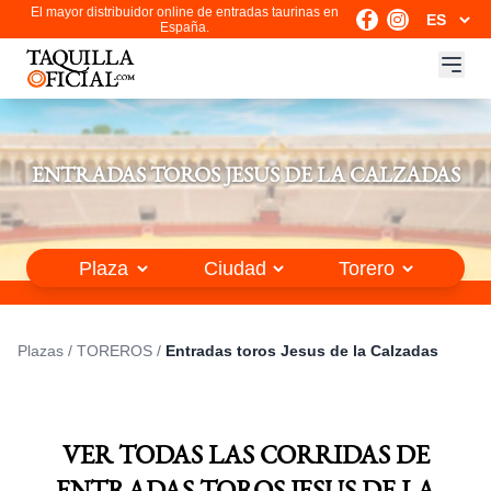
El mayor distribuidor online de entradas taurinas en
España.
ENTRADAS TOROS JESUS DE LA CALZADAS
Plazas
/
TOREROS
/
Entradas toros Jesus de la Calzadas
VER TODAS LAS CORRIDAS DE