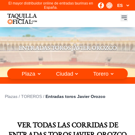
El mayor distribuidor online de entradas taurinas en
España.
ENTRADAS TOROS JAVIER OROZCO
Plazas
/
TOREROS
/
Entradas toros Javier Orozco
VER TODAS LAS CORRIDAS DE