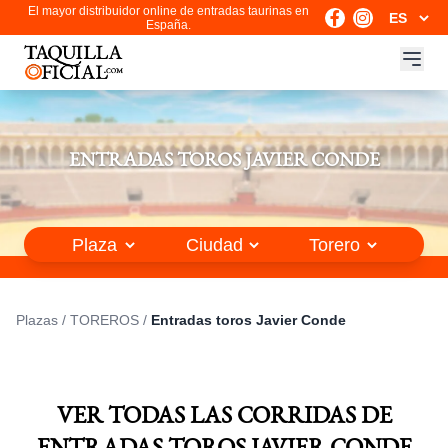
El mayor distribuidor online de entradas taurinas en
España.
ENTRADAS TOROS JAVIER CONDE
Plazas
/
TOREROS
/
Entradas toros Javier Conde
VER TODAS LAS CORRIDAS DE