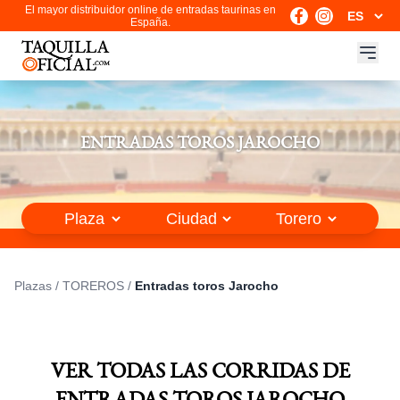
El mayor distribuidor online de entradas taurinas en
España.
ENTRADAS TOROS JAROCHO
Plazas
/
TOREROS
/
Entradas toros Jarocho
VER TODAS LAS CORRIDAS DE