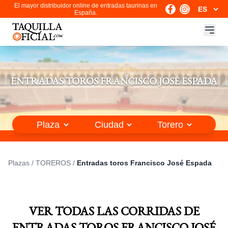
El mayor distribuidor online de entradas taurinas en
España.
ENTRADAS TOROS FRANCISCO JOSÉ ESPADA
Plazas
/
TOREROS
/
Entradas toros Francisco José Espada
VER TODAS LAS CORRIDAS DE