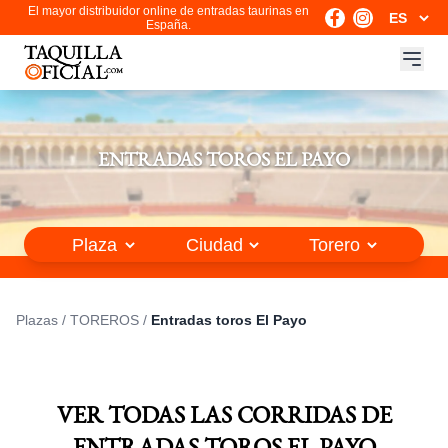
El mayor distribuidor online de entradas taurinas en
España.
ENTRADAS TOROS EL PAYO
Plazas
/
TOREROS
/
Entradas toros El Payo
VER TODAS LAS CORRIDAS DE