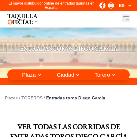
El mayor distribuidor online de entradas taurinas en
España.
ENTRADAS TOROS DIEGO GARCÍA
Plazas
/
TOREROS
/
Entradas toros Diego García
VER TODAS LAS CORRIDAS DE