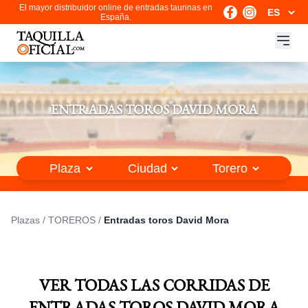
El mayor distribuidor online de entradas taurinas en
España.
ENTRADAS TOROS DAVID MORA
Plazas
/
TOREROS
/
Entradas toros David Mora
VER TODAS LAS CORRIDAS DE