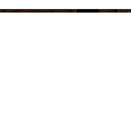
655 430 455
Venta de entradas e informacion
Lunes a Viernes 10-14h / 17-20h
Síguenos
tica de cookies
Política de privacidad
Términos y condiciones
Con