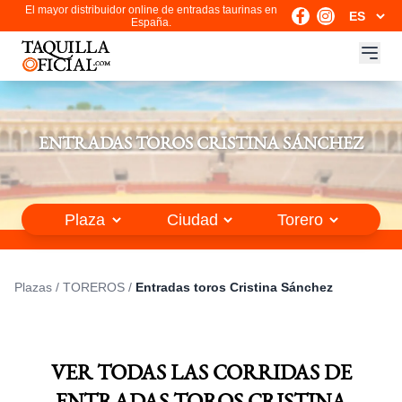
El mayor distribuidor online de entradas taurinas en
España.
ENTRADAS TOROS CRISTINA SÁNCHEZ
Plazas
/
TOREROS
/
Entradas toros Cristina Sánchez
VER TODAS LAS CORRIDAS DE