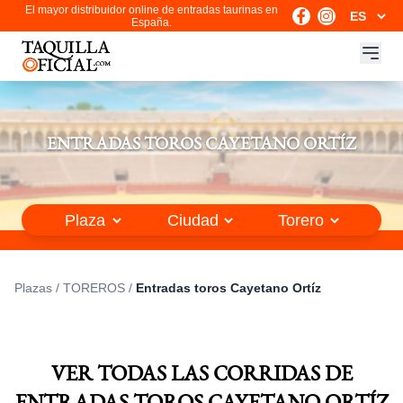
El mayor distribuidor online de entradas taurinas en
España.
ENTRADAS TOROS CAYETANO ORTÍZ
Plazas
/
TOREROS
/
Entradas toros Cayetano Ortíz
VER TODAS LAS CORRIDAS DE