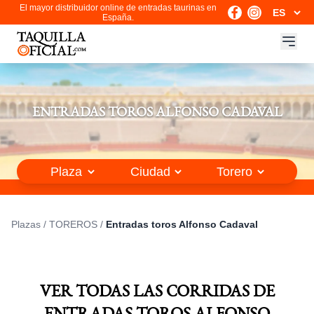
El mayor distribuidor online de entradas taurinas en
España.
ENTRADAS TOROS ALFONSO CADAVAL
Plazas
/
TOREROS
/
Entradas toros Alfonso Cadaval
VER TODAS LAS CORRIDAS DE