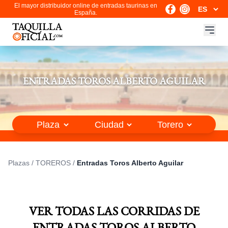
El mayor distribuidor online de entradas taurinas en
España.
ENTRADAS TOROS ALBERTO AGUILAR
Plazas
/
TOREROS
/
Entradas Toros Alberto Aguilar
VER TODAS LAS CORRIDAS DE