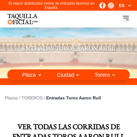
El mayor distribuidor online de entradas taurinas en
España.
ENTRADAS TOROS AARON RULL
Plazas
/
TOREROS
/
Entradas Toros Aaron Rull
VER TODAS LAS CORRIDAS DE