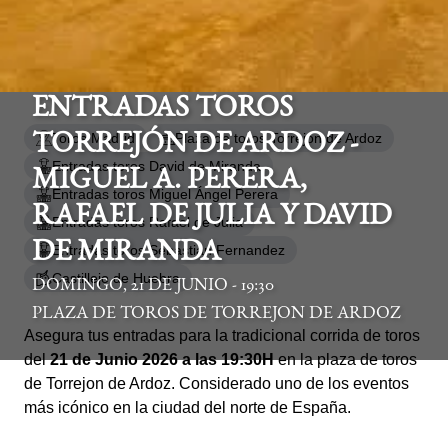
ENTRADAS TOROS
Toros Madrid
Plaza de toros Torrejón de Ardoz
TORREJÓN DE ARDOZ -
Entradas toros David de Miranda
MIGUEL A. PERERA,
Entradas toros Miguel Ángel Perera
RAFAEL DE JULIA Y DAVID
Entradas toros Rafael de Julia
DE MIRANDA
Entradas toros Sebastian Fernandez
Castillejo de Huebra
DOMINGO, 21 DE JUNIO - 19:30
PLAZA DE TOROS DE TORREJON DE ARDOZ
Asegura tus entradas para la tradicional corrida de toros
del
21 de Junio 2026 a las 19:30H
en la plaza de toros
de Torrejon de Ardoz. Considerado uno de los eventos
más icónico en la ciudad del norte de España.