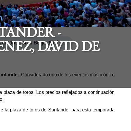
TANDER -
ntradas Toros Borja Jiménez
ENEZ, DAVID DE
Santande
r. Considerado uno de los eventos más icónico
 plaza de toros. Los precios reflejados a continuación
o.
 de la plaza de toros de Santander para esta temporada