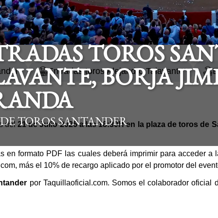
TRADAS TOROS SAN
ander
Entradas toros Alejandro Talavante
E
AVANTE, BORJA JIM
RANDA
 DE TOROS SANTANDER
os del
21 de Julio 2026 a las 18:30H en la plaza de toros de 
as en formato PDF las cuales deberá imprimir para acceder a la
al.com, más el 10% de recargo aplicado por el promotor del event
ntander
por Taquillaoficial.com. Somos el colaborador oficial