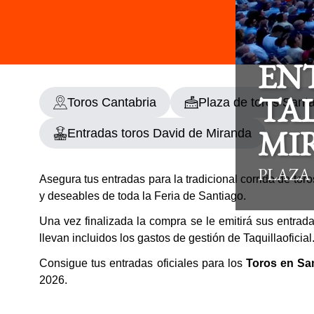
EN
Toros Cantabria
Plaza de toros Sant
TAL
Entradas toros David de Miranda
MI
PLAZA
Asegura tus entradas para la tradicional corrida de tor
y deseables de toda la Feria de Santiago.
Una vez finalizada la compra se le emitirá sus entrad
llevan incluidos los gastos de gestión de Taquillaofici
Consigue tus entradas oficiales para los
Toros en Sa
2026.