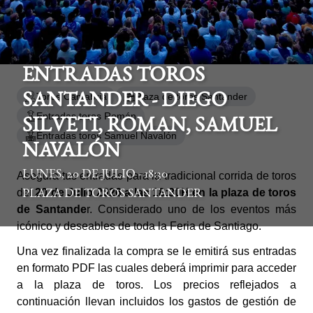
ENTRADAS TOROS
Toros Cantabria
Plaza de toros Santander
SANTANDER - DIEGO
Entradas toros Román
SILVETI, ROMAN, SAMUEL
Entradas toros Samuel Navalón
NAVALÓN
LUNES, 20 DE JULIO - 18:30
Asegura tus entradas para la tradicional corrida de toros
del
20 de Julio 2026 a las 18:30H en la plaza de toros
PLAZA DE TOROS SANTANDER
de Santande
r. Considerado uno de los eventos más
icónico y deseables de toda la Feria de Santiago.
Una vez finalizada la compra se le emitirá sus entradas
en formato PDF las cuales deberá imprimir para acceder
a la plaza de toros. Los precios reflejados a
continuación llevan incluidos los gastos de gestión de