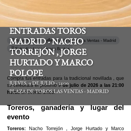
ENTRADAS TOROS
Toros Madrid
Plaza de toros Las Ventas - Madrid
MADRID - NACHO
Entradas toros Tomas Bastos
TORREJÓN , JORGE
HURTADO Y MARCO
POLOPE
Compra tus entradas para la tradicional novillada , que
JUEVES, 9 DE JULIO - 21:00
se celebrará el próximo 9
de julio de 2026 a las 21:00
PLAZA DE TOROS LAS VENTAS - MADRID
horas
un evento único.
Toreros, ganadería y lugar del
evento
Toreros:
Nacho Torrejón , Jorge Hurtado y Marco