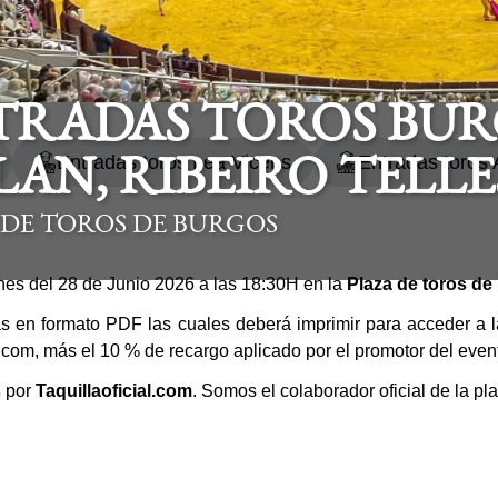
TRADAS TOROS BURG
Entradas toros Lea Vicens
Entradas toros 
AN, RIBEIRO TELLES
 DE TOROS DE BURGOS
ones del 28 de Junio 2026 a las 18:30H en la
Plaza de toros de
as en formato PDF las cuales deberá imprimir para acceder a la
al.com, más el 10 % de recargo aplicado por el promotor del even
s
por
Taquillaoficial.com
. Somos el colaborador oficial de la p