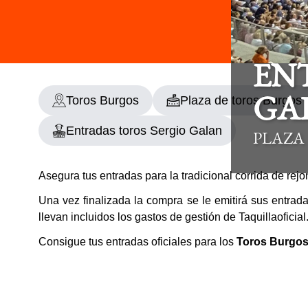
EN
Toros Burgos
Plaza de toros Burgos
GAL
Entradas toros Sergio Galan
PLAZA
Asegura tus entradas para la tradicional corrida de rej
Una vez finalizada la compra se le emitirá sus entrad
llevan incluidos los gastos de gestión de Taquillaofici
Consigue tus entradas oficiales para los
Toros Burgo