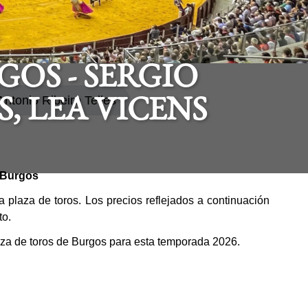
OS - SERGIO
Antonio Ribeiro Telles
, LEA VICENS
 Burgos
 plaza de toros. Los precios reflejados a continuación
to.
laza de toros de Burgos para esta temporada 2026.